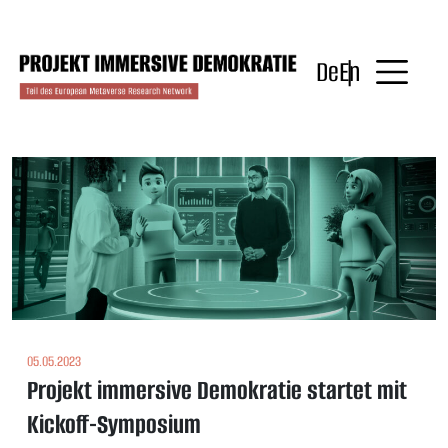
Skip
to
content
De
En
05.05.2023
Projekt immersive Demokratie startet mit
Kickoff-Symposium